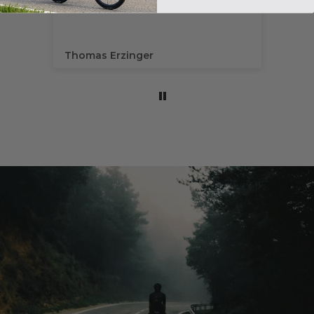
AR
id
la
Thomas Erzinger
Ma