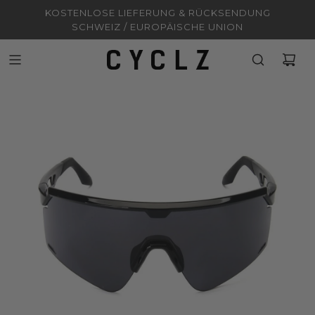
KOSTENLOSE LIEFERUNG & RÜCKSENDUNG
SCHWEIZ / EUROPÄISCHE UNION